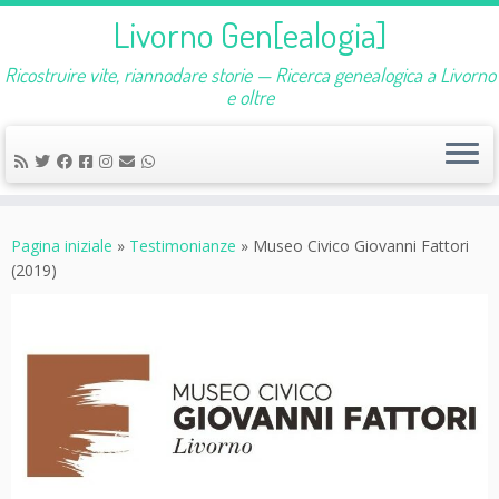
Livorno Gen[ealogia]
Ricostruire vite, riannodare storie — Ricerca genealogica a Livorno
e oltre
Passa
al
Pagina iniziale
»
Testimonianze
»
Museo Civico Giovanni Fattori
contenuto
(2019)