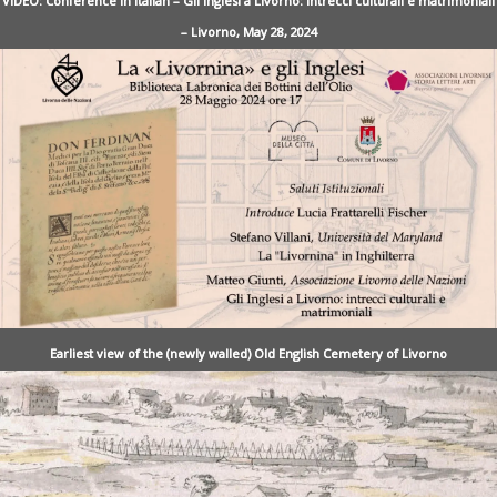
VIDEO: Conference in Italian – Gli Inglesi a Livorno: intrecci culturali e matrimoniali
– Livorno, May 28, 2024
Earliest view of the (newly walled) Old English Cemetery of Livorno