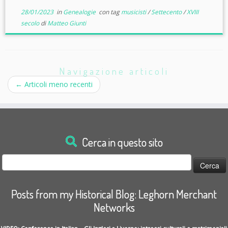
28/01/2023
in
Genealogie
con tag
musicisti
/
Settecento
/
XVIII
secolo
di
Matteo Giunti
Navigazione articoli
←
Articoli meno recenti
Cerca in questo sito
Ricerca
per:
Posts from my Historical Blog: Leghorn Merchant
Networks