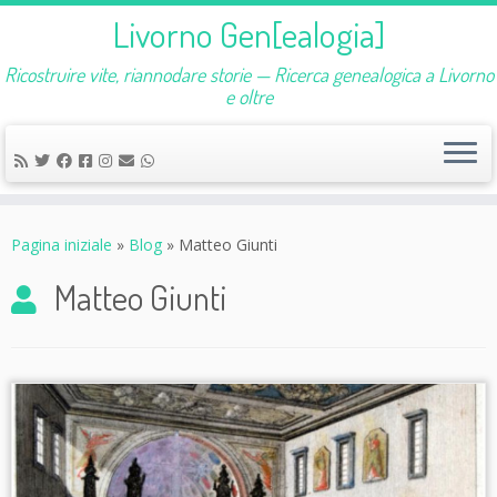
Livorno Gen[ealogia]
Ricostruire vite, riannodare storie — Ricerca genealogica a Livorno
e oltre
Passa
al
Pagina iniziale
»
Blog
»
Matteo Giunti
contenuto
Matteo Giunti