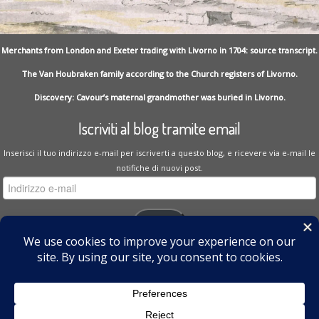
Merchants from London and Exeter trading with Livorno in 1704: source transcript.
The Van Houbraken family according to the Church registers of Livorno.
Discovery: Cavour’s maternal grandmother was buried in Livorno.
Iscriviti al blog tramite email
Inserisci il tuo indirizzo e-mail per iscriverti a questo blog, e ricevere via e-mail le
notifiche di nuovi post.
Indirizzo
e-
mail
Iscriviti
Unisciti a 35 altri iscritti
I miei Cinguettii