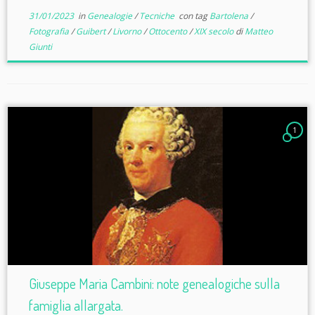
31/01/2023
in
Genealogie
/
Tecniche
con tag
Bartolena
/
Fotografia
/
Guibert
/
Livorno
/
Ottocento
/
XIX secolo
di
Matteo
Giunti
1
Giuseppe Maria Cambini: note genealogiche sulla
famiglia allargata.