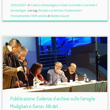
10/02/2023
in
Cultura Genealogica
/
Date scorrette e corrette
/
Genealogie
con tag
fioretto
/
scherma
/
Settecento
/
Tremamondo
/
XVIII secolo
di
Matteo Giunti
Pubblicazione: Evidenze d’archivio sulle famiglie
Modigliani e Garsin. Atti del ...