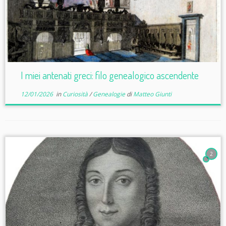
I miei antenati greci: filo genealogico ascendente
12/01/2026
in
Curiosità
/
Genealogie
di
Matteo Giunti
2