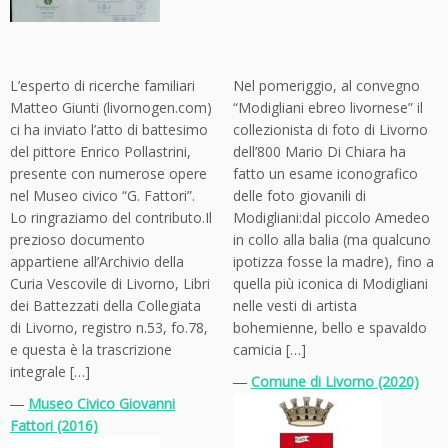
L’esperto di ricerche familiari
Nel pomeriggio, al convegno
Matteo Giunti (livornogen.com)
“Modigliani ebreo livornese” il
ci ha inviato l’atto di battesimo
collezionista di foto di Livorno
del pittore Enrico Pollastrini,
dell’800 Mario Di Chiara ha
presente con numerose opere
fatto un esame iconografico
nel Museo civico “G. Fattori”.
delle foto giovanili di
Lo ringraziamo del contributo.Il
Modigliani:dal piccolo Amedeo
prezioso documento
in collo alla balia (ma qualcuno
appartiene all’Archivio della
ipotizza fosse la madre), fino a
Curia Vescovile di Livorno, Libri
quella più iconica di Modigliani
dei Battezzati della Collegiata
nelle vesti di artista
di Livorno, registro n.53, fo.78,
bohemienne, bello e spavaldo
e questa è la trascrizione
camicia […]
integrale […]
―
Comune di Livorno (2020)
―
Museo Civico Giovanni
Fattori (2016)