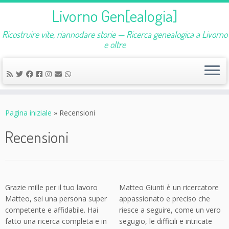
Livorno Gen[ealogia]
Ricostruire vite, riannodare storie — Ricerca genealogica a Livorno
e oltre
Passa
al
Pagina iniziale
»
Recensioni
contenuto
Recensioni
Grazie mille per il tuo lavoro
Matteo Giunti è un ricercatore
Matteo, sei una persona super
appassionato e preciso che
competente e affidabile. Hai
riesce a seguire, come un vero
fatto una ricerca completa e in
segugio, le difficili e intricate