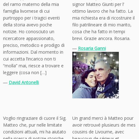
del ramo materno della mia
signor Matteo Giunti per l’
famiglia livornese di cui
ottimo lavoro che ha fatto. La
purtroppo per i tragici eventi
mia richiesta era di ricostruire il
della storia avevo poche
filo patrilineare di mio marito,
notizie. Ho conosciuto un
cosa che ha fatto in tempi
ricercatore appassionato,
brevi. Grazie ancora. Rosaria.
preciso, metodico e prodigo di
―
Rosaria Ganni
informazioni. Dal momento in
cui accetta l’incarico non ti
“molla” mai, riesce a trovare e
leggere (cosa non […]
―
David Antonelli
Voglio ringraziare di cuore il Sig.
Un grand merci à Matteo pour
Matteo che, pur nelle limitate
avoir retrouvé plusieurs de mes
condizioni attuali, mi ha aiutato
cousins de Livourne, avec
nella ricerca di notizie storiche
beaucoup de sérieux et