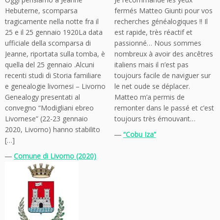
Hebuterne, scomparsa
fermés Matteo Giunti pour vos
tragicamente nella notte fra il
recherches généalogiques !! Il
25 e il 25 gennaio 1920La data
est rapide, très réactif et
ufficiale della scomparsa di
passionné… Nous sommes
Jeanne, riportata sulla tomba, è
nombreux à avoir des ancêtres
quella del 25 gennaio .Alcuni
italiens mais il n’est pas
recenti studi di Storia familiare
toujours facile de naviguer sur
e genealogie livornesi – Livorno
le net oude se déplacer.
Genealogy presentati al
Matteo m’a permis de
convegno “Modigliani ebreo
remonter dans le passé et c’est
Livornese” (22-23 gennaio
toujours très émouvant…
2020, Livorno) hanno stabilito
―
“Cobu Iza”
[…]
―
Comune di Livorno (2020)