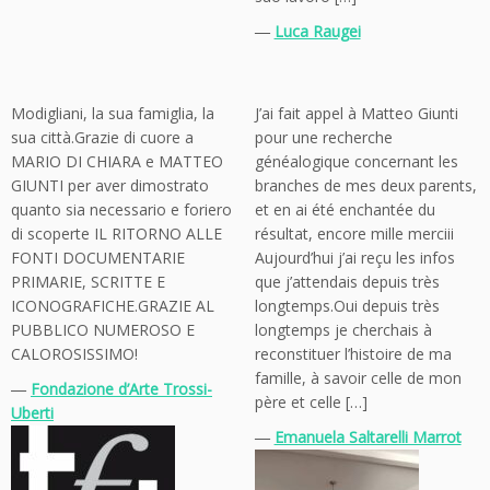
―
Luca Raugei
Modigliani, la sua famiglia, la
J’ai fait appel à Matteo Giunti
sua città.Grazie di cuore a
pour une recherche
MARIO DI CHIARA e MATTEO
généalogique concernant les
GIUNTI per aver dimostrato
branches de mes deux parents,
quanto sia necessario e foriero
et en ai été enchantée du
di scoperte IL RITORNO ALLE
résultat, encore mille merciii
FONTI DOCUMENTARIE
Aujourd’hui j’ai reçu les infos
PRIMARIE, SCRITTE E
que j’attendais depuis très
ICONOGRAFICHE.GRAZIE AL
longtemps.Oui depuis très
PUBBLICO NUMEROSO E
longtemps je cherchais à
CALOROSISSIMO!
reconstituer l’histoire de ma
famille, à savoir celle de mon
―
Fondazione d’Arte Trossi-
père et celle […]
Uberti
―
Emanuela Saltarelli Marrot