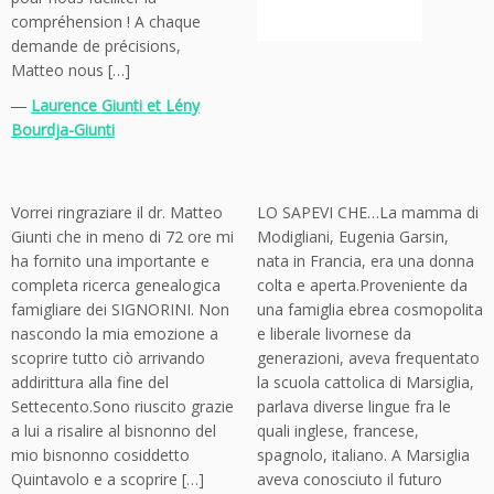
compréhension ! A chaque
demande de précisions,
Matteo nous […]
―
Laurence Giunti et Lény
Bourdja-Giunti
Vorrei ringraziare il dr. Matteo
LO SAPEVI CHE…La mamma di
Giunti che in meno di 72 ore mi
Modigliani, Eugenia Garsin,
ha fornito una importante e
nata in Francia, era una donna
completa ricerca genealogica
colta e aperta.Proveniente da
famigliare dei SIGNORINI. Non
una famiglia ebrea cosmopolita
nascondo la mia emozione a
e liberale livornese da
scoprire tutto ciò arrivando
generazioni, aveva frequentato
addirittura alla fine del
la scuola cattolica di Marsiglia,
Settecento.Sono riuscito grazie
parlava diverse lingue fra le
a lui a risalire al bisnonno del
quali inglese, francese,
mio bisnonno cosiddetto
spagnolo, italiano. A Marsiglia
Quintavolo e a scoprire […]
aveva conosciuto il futuro