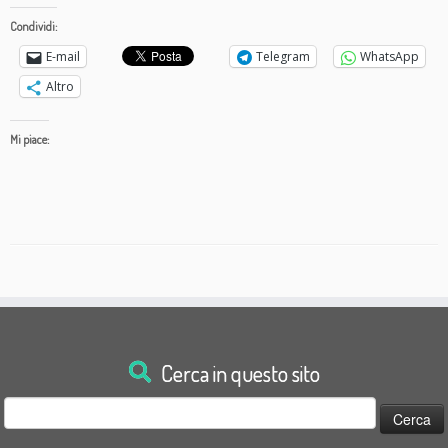
Condividi:
E-mail
Telegram
WhatsApp
Altro
Mi piace:
Cerca in questo sito
Ricerca
per: