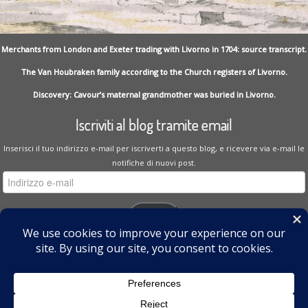
Merchants from London and Exeter trading with Livorno in 1704: source transcript.
The Van Houbraken family according to the Church registers of Livorno.
Discovery: Cavour’s maternal grandmother was buried in Livorno.
Iscriviti al blog tramite email
Inserisci il tuo indirizzo e-mail per iscriverti a questo blog, e ricevere via e-mail le
notifiche di nuovi post.
Indirizzo
e-
mail
Iscriviti
Unisciti a 35 altri iscritti
I miei Cinguettii