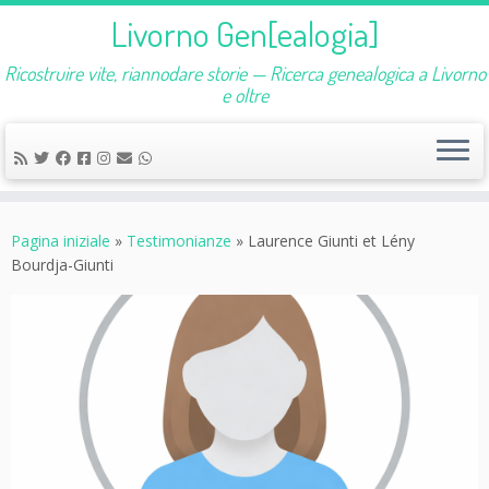
Livorno Gen[ealogia]
Ricostruire vite, riannodare storie — Ricerca genealogica a Livorno
e oltre
Passa
al
Pagina iniziale
»
Testimonianze
»
Laurence Giunti et Lény
contenuto
Bourdja-Giunti