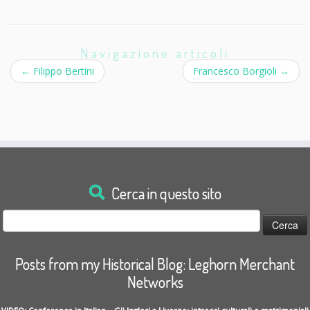
Navigazione articoli
←
Filippo Bertini
Francesco Borgioli
→
Cerca in questo sito
Ricerca
per:
Posts from my Historical Blog: Leghorn Merchant
Networks