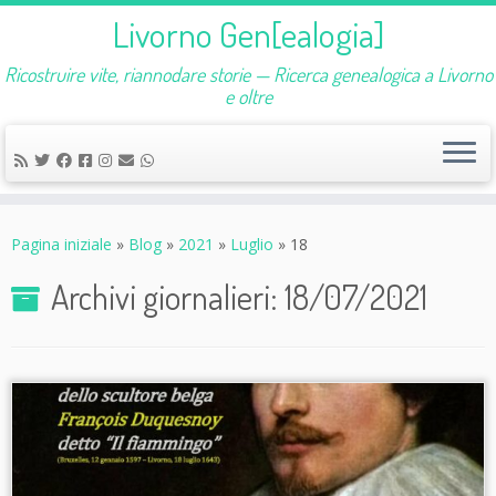
Livorno Gen[ealogia]
Ricostruire vite, riannodare storie — Ricerca genealogica a Livorno
e oltre
Passa
al
Pagina iniziale
»
Blog
»
2021
»
Luglio
»
18
contenuto
Archivi giornalieri:
18/07/2021