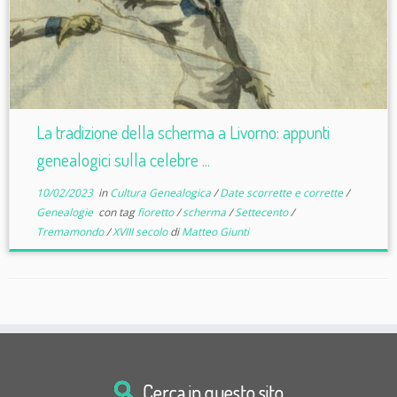
La tradizione della scherma a Livorno: appunti
genealogici sulla celebre ...
10/02/2023
in
Cultura Genealogica
/
Date scorrette e corrette
/
Genealogie
con tag
fioretto
/
scherma
/
Settecento
/
Tremamondo
/
XVIII secolo
di
Matteo Giunti
Cerca in questo sito