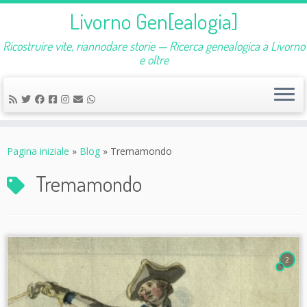
Livorno Gen[ealogia]
Ricostruire vite, riannodare storie — Ricerca genealogica a Livorno
e oltre
Passa
al
Pagina iniziale
»
Blog
»
Tremamondo
contenuto
Tremamondo
2