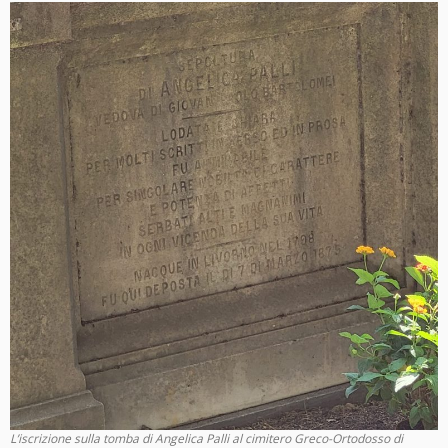
L’iscrizione sulla tomba di Angelica Palli al cimitero Greco-Ortodosso di