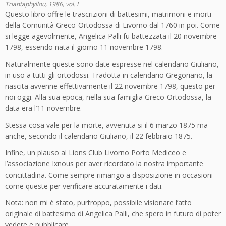
Triantaphyllou, 1986, vol. I
Questo libro offre le trascrizioni di battesimi, matrimoni e morti
della Comunità Greco-Ortodossa di Livorno dal 1760 in poi. Come
si legge agevolmente, Angelica Palli fu battezzata il 20 novembre
1798, essendo nata il giorno 11 novembre 1798.
Naturalmente queste sono date espresse nel calendario Giuliano,
in uso a tutti gli ortodossi. Tradotta in calendario Gregoriano, la
nascita avvenne effettivamente il 22 novembre 1798, questo per
noi oggi. Alla sua epoca, nella sua famiglia Greco-Ortodossa, la
data era l’11 novembre.
Stessa cosa vale per la morte, avvenuta si il 6 marzo 1875 ma
anche, secondo il calendario Giuliano, il 22 febbraio 1875.
Infine, un plauso al Lions Club Livorno Porto Mediceo e
l’associazione Ixnous per aver ricordato la nostra importante
concittadina. Come sempre rimango a disposizione in occasioni
come queste per verificare accuratamente i dati.
Nota: non mi è stato, purtroppo, possibile visionare l’atto
originale di battesimo di Angelica Palli, che spero in futuro di poter
vedere e pubblicare.