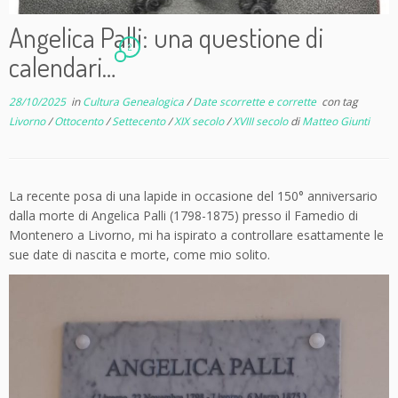
Angelica Palli: una questione di
2
calendari…
28/10/2025
in
Cultura Genealogica
/
Date scorrette e corrette
con tag
Livorno
/
Ottocento
/
Settecento
/
XIX secolo
/
XVIII secolo
di
Matteo Giunti
La recente posa di una lapide in occasione del 150° anniversario
dalla morte di Angelica Palli (1798-1875) presso il Famedio di
Montenero a Livorno, mi ha ispirato a controllare esattamente le
sue date di nascita e morte, come mio solito.